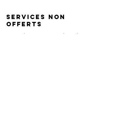
SERVICES NON
OFFERTS
​Notre clinique est spécialisée dans
l'évaluation de l'autisme.
Nous n'offrons pas de services en
neuropsychologie ou en orthophonie
tels qu'une évaluation du langage, du
profil cognitif ou d'un trouble
d'apprentissage.
Réservations